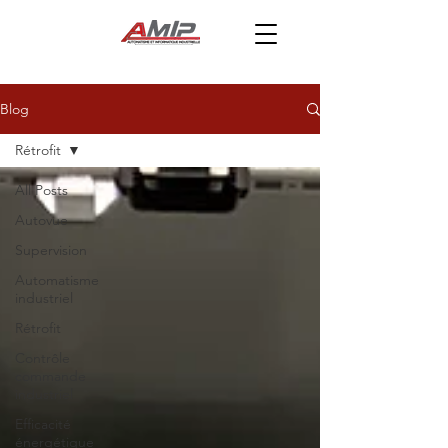
Blog
Rétrofit
All Posts
Autovue
Supervision
Automatisme
industriel
Rétrofit
Contrôle
commande
industriel
Efficacité
énergétique