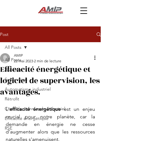
Post
All Posts
AMIP
All Posts
22 mai 2023
2 min de lecture
Efficacité énergétique et
Autovue
logiciel de supervision, les
Supervision
avantages.
Automatisme industriel
Rétrofit
Contrôle commande industriel
L'
efficacité énergétique
 est un enjeu 
crucial pour notre planète, car la 
Efficacité énergétique
demande en énergie ne cesse 
RSE
d'augmenter alors que les ressources 
naturelles s'amenuisent. 