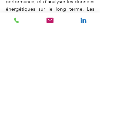
performance, et d'analyser les données 
énergétiques sur le long terme. Les 
logiciels de supervision
 peuvent aider 
les entreprises et les industries à 
réduire leur consommation d'énergie, à 
économiser de l'argent et à contribuer 
à la préservation de l'environnement.
Automatisme industriel
Autovue
Supervision
Efficacité énergétique
Automatisme industriel
Efficacité énergétique
Supervision
Voir tout
Posts récents