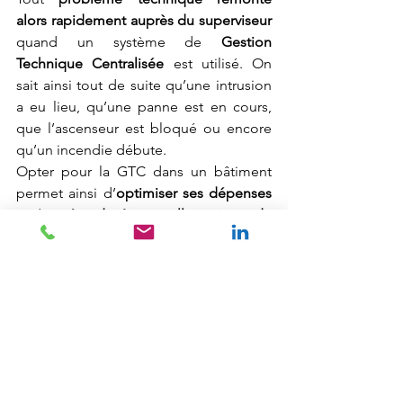
alors rapidement auprès du superviseur
quand un système de 
Gestion 
Technique Centralisée
 est utilisé. On 
sait ainsi tout de suite qu’une intrusion 
a eu lieu, qu’une panne est en cours, 
que l’ascenseur est bloqué ou encore 
qu’un incendie débute.
Opter pour la GTC dans un bâtiment 
permet ainsi d’
optimiser ses dépenses 
et de 
prétendre à un meilleur niveau de 
sécurité
.
Automatisme industriel
Autovue
Supervision
Supervision
Autovue
Automatisme industriel