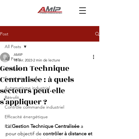
Post
All Posts
AMIP
All Posts
18 avr. 2023
2 min de lecture
Gestion Technique
Autovue
Centralisée : à quels
Supervision
secteurs peut-elle
Automatisme industriel
Rétrofit
s’appliquer ?
Contrôle commande industriel
Efficacité énergétique
La 
Gestion Technique Centralisée
 a 
RSE
pour objectif de 
contrôler à distance et 