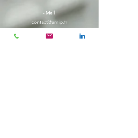
- Mail
contact@amip.fr
- Voie postale
1 rue de Terre Neuve
Mini Parc du Verger – Bât. F
rez-de-chaussée
91940 LES ULIS, FRANCE
contact@amip.fr
01 64 46 88 90
Mentions légales