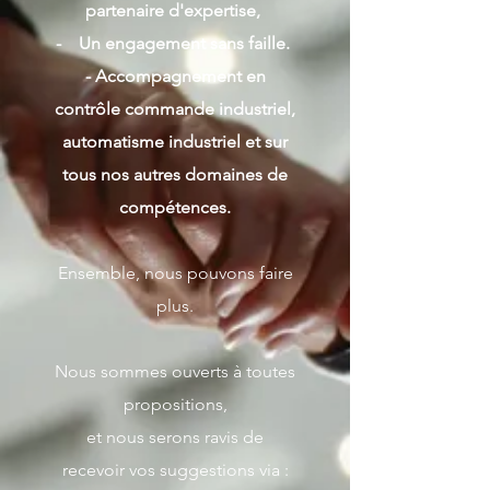
partenaire d'expertise,
- Un engagement sans faille
.
- Accompagnement en
contrôle commande industriel,
automatisme industriel et sur
tous nos autres domaines de
compétences.
Ensemble, nous pouvons faire
plus.
Nous sommes ouverts à toutes
propositions,
et nous serons ravis de
recevoir vos suggestions via :