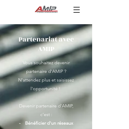
Partenariat avec
AMIP
Vous souhaitez devenir
partenaire d'AMIP ?
N'attendez plus et saisissez
l'opportunité !
Devenir partenaire d'AMIP,
c'est :
- Bénéficier d'un réseaux