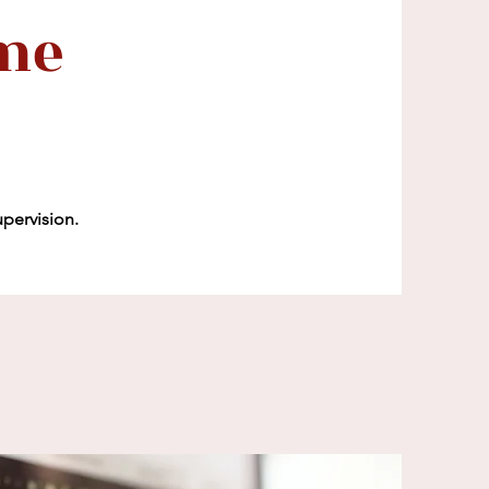
me
pervision.