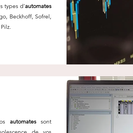
s types d’
automates
o, Beckhoff, Sofrel,
Pilz.
vos
automates
sont
solescence de vos