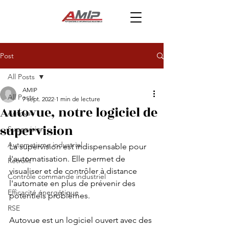
Post
All Posts
AMIP
All Posts
7 sept. 2022
1 min de lecture
Autovue, notre logiciel de
Autovue
supervision
Supervision
Automatisme industriel
La supervision est indispensable pour 
l'automatisation. Elle permet de 
Rétrofit
visualiser et de contrôler à distance 
Contrôle commande industriel
l'automate en plus de prévenir des 
Efficacité énergétique
potentiels problèmes. 
RSE
Autovue est un logiciel ouvert avec des 